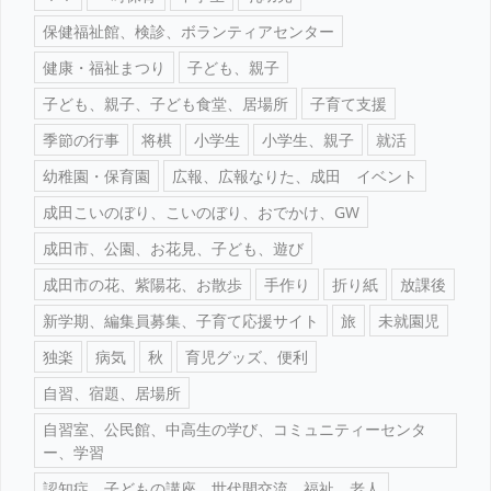
保健福祉館、検診、ボランティアセンター
健康・福祉まつり
子ども、親子
子ども、親子、子ども食堂、居場所
子育て支援
季節の行事
将棋
小学生
小学生、親子
就活
幼稚園・保育園
広報、広報なりた、成田 イベント
成田こいのぼり、こいのぼり、おでかけ、GW
成田市、公園、お花見、子ども、遊び
成田市の花、紫陽花、お散歩
手作り
折り紙
放課後
新学期、編集員募集、子育て応援サイト
旅
未就園児
独楽
病気
秋
育児グッズ、便利
自習、宿題、居場所
自習室、公民館、中高生の学び、コミュニティーセンタ
ー、学習
認知症、子どもの講座、世代間交流、福祉、老人