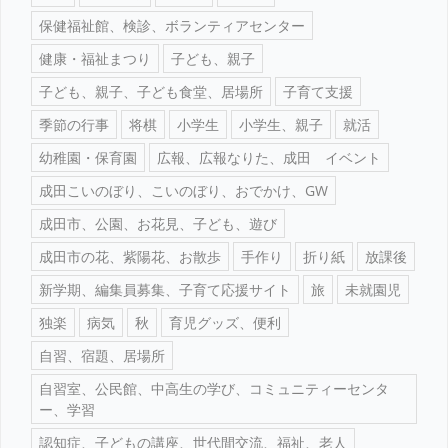
保健福祉館、検診、ボランティアセンター
健康・福祉まつり
子ども、親子
子ども、親子、子ども食堂、居場所
子育て支援
季節の行事
将棋
小学生
小学生、親子
就活
幼稚園・保育園
広報、広報なりた、成田 イベント
成田こいのぼり、こいのぼり、おでかけ、GW
成田市、公園、お花見、子ども、遊び
成田市の花、紫陽花、お散歩
手作り
折り紙
放課後
新学期、編集員募集、子育て応援サイト
旅
未就園児
独楽
病気
秋
育児グッズ、便利
自習、宿題、居場所
自習室、公民館、中高生の学び、コミュニティーセンタ
ー、学習
認知症、子どもの講座、世代間交流、福祉、老人