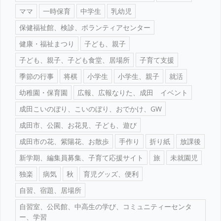
ママ
一時保育
中学生
乳幼児
保健福祉館、検診、ボランティアセンター
健康・福祉まつり
子ども、親子
子ども、親子、子ども食堂、居場所
子育て支援
季節の行事
将棋
小学生
小学生、親子
就活
幼稚園・保育園
広報、広報なりた、成田 イベント
成田こいのぼり、こいのぼり、おでかけ、GW
成田市、公園、お花見、子ども、遊び
成田市の花、紫陽花、お散歩
手作り
折り紙
放課後
新学期、編集員募集、子育て応援サイト
旅
未就園児
独楽
病気
秋
育児グッズ、便利
自習、宿題、居場所
自習室、公民館、中高生の学び、コミュニティーセンタ
ー、学習