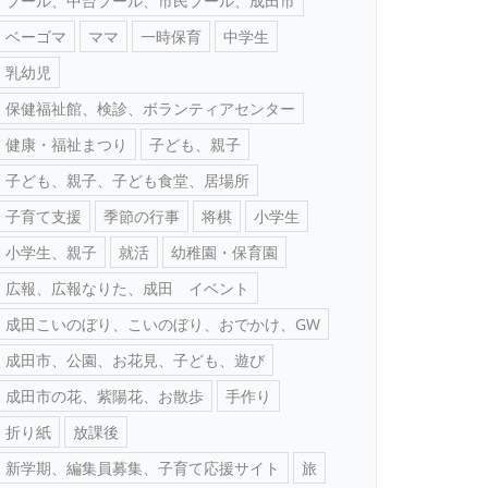
プール、中台プール、市民プール、成田市
ベーゴマ
ママ
一時保育
中学生
乳幼児
保健福祉館、検診、ボランティアセンター
健康・福祉まつり
子ども、親子
子ども、親子、子ども食堂、居場所
子育て支援
季節の行事
将棋
小学生
小学生、親子
就活
幼稚園・保育園
広報、広報なりた、成田 イベント
成田こいのぼり、こいのぼり、おでかけ、GW
成田市、公園、お花見、子ども、遊び
成田市の花、紫陽花、お散歩
手作り
折り紙
放課後
新学期、編集員募集、子育て応援サイト
旅