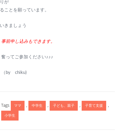
りが
ることを願っています。
いきましょう
事前申し込みもできます。
奮ってご参加ください♪♪♪
（by chiku)
Tags
,
,
,
,
ママ
中学生
子ども、親子
子育て支援
小学生