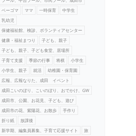
プール、中台プール、市民プール、成田市
ベーゴマ
ママ
一時保育
中学生
乳幼児
保健福祉館、検診、ボランティアセンター
健康・福祉まつり
子ども、親子
子ども、親子、子ども食堂、居場所
子育て支援
季節の行事
将棋
小学生
小学生、親子
就活
幼稚園・保育園
広報、広報なりた、成田 イベント
成田こいのぼり、こいのぼり、おでかけ、GW
成田市、公園、お花見、子ども、遊び
成田市の花、紫陽花、お散歩
手作り
折り紙
放課後
新学期、編集員募集、子育て応援サイト
旅