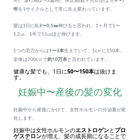
年)、退行期(2〜3週間)、休止期(数ヶ月)のおよそ
年
を1サイクルとして常に生え変わっています。
0,3〜0,5㎜
髪は1日に
伸びると言われ、1ヶ月で1〜
1,2㎝、1年で15㎝ほど伸びます。
1〜3本
1つの毛穴からは
生えていて、1c㎡に150本、
約10万本
全体は700c㎡で
と言われています。
健康な髪でも、1日に
50〜150本
は抜けま
す。
妊娠中〜産後の髪の変化
妊娠中から産後にかけて、女性ホルモンの分泌量が変
化します。
妊娠中は女性ホルモンの
エストロゲン
と
プロ
ゲステロン
が増え、髪の成長期になることで