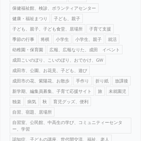
保健福祉館、検診、ボランティアセンター
健康・福祉まつり
子ども、親子
子ども、親子、子ども食堂、居場所
子育て支援
季節の行事
将棋
小学生
小学生、親子
就活
幼稚園・保育園
広報、広報なりた、成田 イベント
成田こいのぼり、こいのぼり、おでかけ、GW
成田市、公園、お花見、子ども、遊び
成田市の花、紫陽花、お散歩
手作り
折り紙
放課後
新学期、編集員募集、子育て応援サイト
旅
未就園児
独楽
病気
秋
育児グッズ、便利
自習、宿題、居場所
自習室、公民館、中高生の学び、コミュニティーセンタ
ー、学習
認知症、子どもの講座、世代間交流、福祉、老人