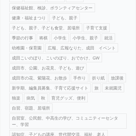
保健福祉館、検診、ボランティアセンター
健康・福祉まつり
子ども、親子
子ども、親子、子ども食堂、居場所
子育て支援
季節の行事
将棋
小学生
小学生、親子
就活
幼稚園・保育園
広報、広報なりた、成田 イベント
成田こいのぼり、こいのぼり、おでかけ、GW
成田市、公園、お花見、子ども、遊び
成田市の花、紫陽花、お散歩
手作り
折り紙
放課後
新学期、編集員募集、子育て応援サイト
旅
未就園児
独楽
病気
秋
育児グッズ、便利
自習、宿題、居場所
自習室、公民館、中高生の学び、コミュニティーセンタ
ー、学習
認知症、子どもの講座、世代間交流、福祉、老人