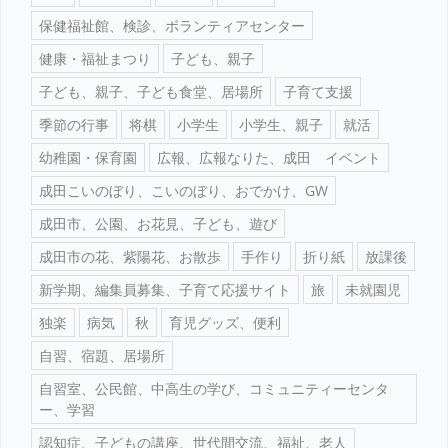
保健福祉館、検診、ボランティアセンター
健康・福祉まつり
子ども、親子
子ども、親子、子ども食堂、居場所
子育て支援
季節の行事
将棋
小学生
小学生、親子
就活
幼稚園・保育園
広報、広報なりた、成田 イベント
成田こいのぼり、こいのぼり、おでかけ、GW
成田市、公園、お花見、子ども、遊び
成田市の花、紫陽花、お散歩
手作り
折り紙
放課後
新学期、編集員募集、子育て応援サイト
旅
未就園児
独楽
病気
秋
育児グッズ、便利
自習、宿題、居場所
自習室、公民館、中高生の学び、コミュニティーセンタ
ー、学習
認知症、子どもの講座、世代間交流、福祉、老人