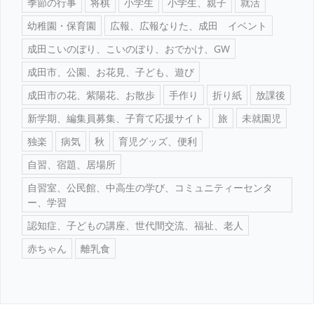
季節の行事
将棋
小学生
小学生、親子
就活
幼稚園・保育園
広報、広報なりた、成田 イベント
成田こいのぼり、こいのぼり、おでかけ、GW
成田市、公園、お花見、子ども、遊び
成田市の花、紫陽花、お散歩
手作り
折り紙
放課後
新学期、編集員募集、子育て応援サイト
旅
未就園児
独楽
病気
秋
育児グッズ、便利
自習、宿題、居場所
自習室、公民館、中高生の学び、コミュニティーセンタ
ー、学習
認知症、子どもの講座、世代間交流、福祉、老人
赤ちゃん
離乳食