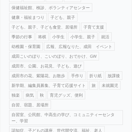
保健福祉館、検診、ボランティアセンター
健康・福祉まつり
子ども、親子
子ども、親子、子ども食堂、居場所
子育て支援
季節の行事
将棋
小学生
小学生、親子
就活
幼稚園・保育園
広報、広報なりた、成田 イベント
成田こいのぼり、こいのぼり、おでかけ、GW
成田市、公園、お花見、子ども、遊び
成田市の花、紫陽花、お散歩
手作り
折り紙
放課後
新学期、編集員募集、子育て応援サイト
旅
未就園児
独楽
病気
秋
育児グッズ、便利
自習、宿題、居場所
自習室、公民館、中高生の学び、コミュニティーセンタ
ー、学習
認知症、子どもの講座、世代間交流、福祉、老人