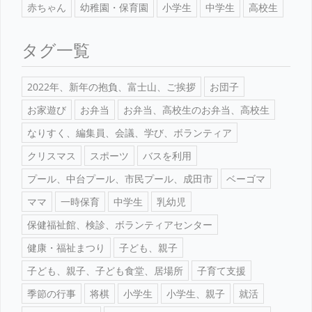
赤ちゃん
幼稚園・保育園
小学生
中学生
高校生
タグ一覧
2022年、新年の抱負、富士山、ご挨拶
お団子
お家遊び
お弁当
お弁当、高校生のお弁当、高校生
なりすく、編集員、会議、学び、ボランティア
クリスマス
スポーツ
バスを利用
プール、中台プール、市民プール、成田市
ベーゴマ
ママ
一時保育
中学生
乳幼児
保健福祉館、検診、ボランティアセンター
健康・福祉まつり
子ども、親子
子ども、親子、子ども食堂、居場所
子育て支援
季節の行事
将棋
小学生
小学生、親子
就活