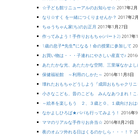
☆子ども館リニューアルのお知らせ☆
2017年2月
なり☆すく を一緒につくりませんか？
2017年2
ちゅうちゃん家(ち)のお正月
2017年1月27日
作ってみよう！手作りおもちゃ(パート2)
2017年
1歳の息子❝先生❞になる！命の授業に参加して
2
お買い物は・・・子連れにやさしい産直で♪
201
あたたかな光、あたたかな空間、三里塚なかよし
保健福祉館 ～利用のしかた～
2016年11月8日
壊れたおもちゃどうしよう『成田おもちゃクリニ
小さなこども、昔のこども みんなあつまれ！こど
～絵本を楽しもう ２、３歳と０、１歳向けおは
なかよしひろば★パパも行ってみよう！
2016年
ママのリアルな手作りお弁当☆
2016年8月29日
夜のオムツ外れる日はくるのかしら・・・！？
2