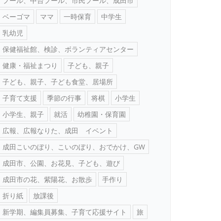
プール、中台プール、市民プール、成田市
ベーゴマ
ママ
一時保育
中学生
乳幼児
保健福祉館、検診、ボランティアセンター
健康・福祉まつり
子ども、親子
子ども、親子、子ども食堂、居場所
子育て支援
季節の行事
将棋
小学生
小学生、親子
就活
幼稚園・保育園
広報、広報なりた、成田 イベント
成田こいのぼり、こいのぼり、おでかけ、GW
成田市、公園、お花見、子ども、遊び
成田市の花、紫陽花、お散歩
手作り
折り紙
放課後
新学期、編集員募集、子育て応援サイト
旅