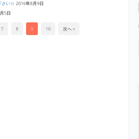
下さい☆
2016年8月9日
8月5日
7
8
9
10
次へ »