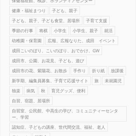
保健福祉館、検診、ボランティアセンター
健康・福祉まつり
子ども、親子
子ども、親子、子ども食堂、居場所
子育て支援
季節の行事
将棋
小学生
小学生、親子
就活
幼稚園・保育園
広報、広報なりた、成田 イベント
成田こいのぼり、こいのぼり、おでかけ、GW
成田市、公園、お花見、子ども、遊び
成田市の花、紫陽花、お散歩
手作り
折り紙
放課後
新学期、編集員募集、子育て応援サイト
旅
未就園児
独楽
病気
秋
育児グッズ、便利
自習、宿題、居場所
自習室、公民館、中高生の学び、コミュニティーセンタ
ー、学習
認知症、子どもの講座、世代間交流、福祉、老人