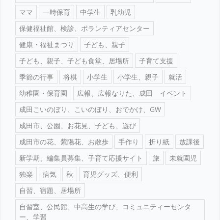
ママ
一時保育
中学生
乳幼児
保健福祉館、検診、ボランティアセンター
健康・福祉まつり
子ども、親子
子ども、親子、子ども食堂、居場所
子育て支援
季節の行事
将棋
小学生
小学生、親子
就活
幼稚園・保育園
広報、広報なりた、成田 イベント
成田こいのぼり、こいのぼり、おでかけ、GW
成田市、公園、お花見、子ども、遊び
成田市の花、紫陽花、お散歩
手作り
折り紙
放課後
新学期、編集員募集、子育て応援サイト
旅
未就園児
独楽
病気
秋
育児グッズ、便利
自習、宿題、居場所
自習室、公民館、中高生の学び、コミュニティーセンタ
ー、学習