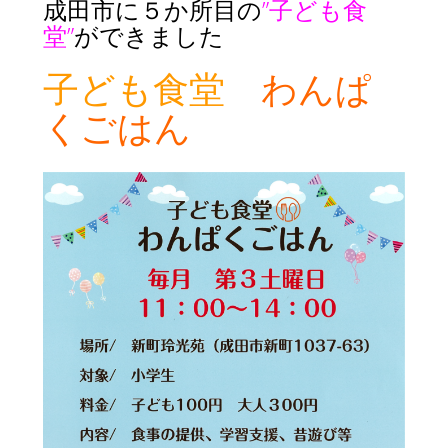
成田市に５か所目の
”子ども食
堂”
が
できました
子ども食堂
わんぱ
くごはん