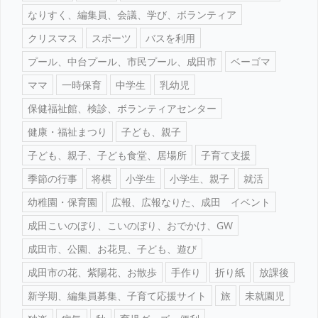
なりすく、編集員、会議、学び、ボランティア
クリスマス
スポーツ
バスを利用
プール、中台プール、市民プール、成田市
ベーゴマ
ママ
一時保育
中学生
乳幼児
保健福祉館、検診、ボランティアセンター
健康・福祉まつり
子ども、親子
子ども、親子、子ども食堂、居場所
子育て支援
季節の行事
将棋
小学生
小学生、親子
就活
幼稚園・保育園
広報、広報なりた、成田 イベント
成田こいのぼり、こいのぼり、おでかけ、GW
成田市、公園、お花見、子ども、遊び
成田市の花、紫陽花、お散歩
手作り
折り紙
放課後
新学期、編集員募集、子育て応援サイト
旅
未就園児