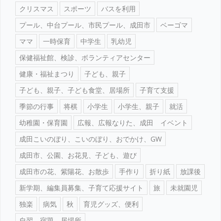
クリスマス
スポーツ
バスを利用
プール、中台プール、市民プール、成田市
ベーゴマ
ママ
一時保育
中学生
乳幼児
保健福祉館、検診、ボランティアセンター
健康・福祉まつり
子ども、親子
子ども、親子、子ども食堂、居場所
子育て支援
季節の行事
将棋
小学生
小学生、親子
就活
幼稚園・保育園
広報、広報なりた、成田 イベント
成田こいのぼり、こいのぼり、おでかけ、GW
成田市、公園、お花見、子ども、遊び
成田市の花、紫陽花、お散歩
手作り
折り紙
放課後
新学期、編集員募集、子育て応援サイト
旅
未就園児
独楽
病気
秋
育児グッズ、便利
自習、宿題、居場所