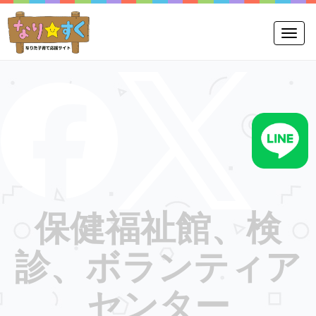
Toggle
保健福祉館、検
診、ボランティア
センター