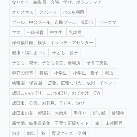
なりすく、編集員、会議、学び、ボランティア
クリスマス
スポーツ
バスを利用
プール、中台プール、市民プール、成田市
ベーゴマ
ママ
一時保育
中学生
乳幼児
保健福祉館、検診、ボランティアセンター
健康・福祉まつり
子ども、親子
子ども、親子、子ども食堂、居場所
子育て支援
季節の行事
将棋
小学生
小学生、親子
就活
幼稚園・保育園
広報、広報なりた、成田 イベント
成田こいのぼり、こいのぼり、おでかけ、GW
成田市、公園、お花見、子ども、遊び
成田市の花、紫陽花、お散歩
手作り
折り紙
放課後
新学期、編集員募集、子育て応援サイト
旅
未就園児
独楽
病気
秋
育児グッズ、便利