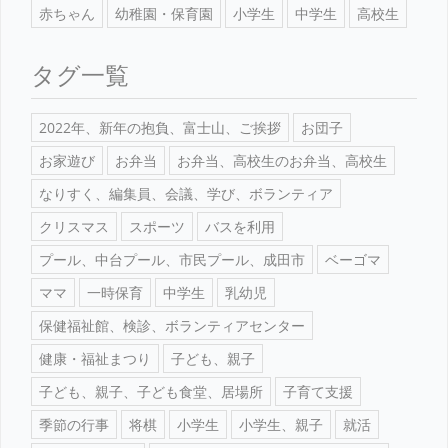
赤ちゃん
幼稚園・保育園
小学生
中学生
高校生
タグ一覧
2022年、新年の抱負、富士山、ご挨拶
お団子
お家遊び
お弁当
お弁当、高校生のお弁当、高校生
なりすく、編集員、会議、学び、ボランティア
クリスマス
スポーツ
バスを利用
プール、中台プール、市民プール、成田市
ベーゴマ
ママ
一時保育
中学生
乳幼児
保健福祉館、検診、ボランティアセンター
健康・福祉まつり
子ども、親子
子ども、親子、子ども食堂、居場所
子育て支援
季節の行事
将棋
小学生
小学生、親子
就活