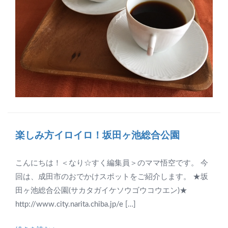
楽しみ方イロイロ！坂田ヶ池総合公園
こんにちは！＜なり☆すく編集員＞のママ悟空です。 今
回は、成田市のおでかけスポットをご紹介します。 ★坂
田ヶ池総合公園(サカタガイケソウゴウコウエン)★
http://www.city.narita.chiba.jp/e […]