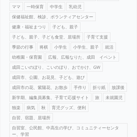
ママ
一時保育
中学生
乳幼児
保健福祉館、検診、ボランティアセンター
健康・福祉まつり
子ども、親子
子ども、親子、子ども食堂、居場所
子育て支援
季節の行事
将棋
小学生
小学生、親子
就活
幼稚園・保育園
広報、広報なりた、成田 イベント
成田こいのぼり、こいのぼり、おでかけ、GW
成田市、公園、お花見、子ども、遊び
成田市の花、紫陽花、お散歩
手作り
折り紙
放課後
新学期、編集員募集、子育て応援サイト
旅
未就園児
独楽
病気
秋
育児グッズ、便利
自習、宿題、居場所
自習室、公民館、中高生の学び、コミュニティーセンタ
ー、学習