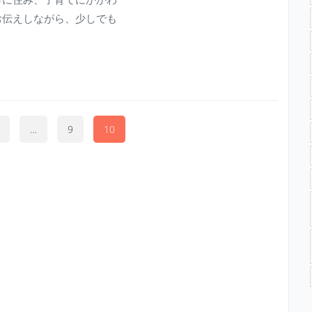
市に住み、子育てにかかわ
お伝えしながら、少しでも
…
9
10