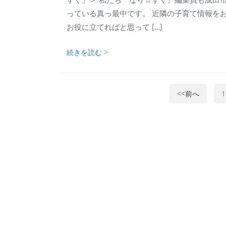
すく」＞ 私たち「なり☆すく」編集員も成田
っている真っ最中です。 近隣の子育て情報を
お役に立てればと思って […]
続きを読む >
<<前へ
1